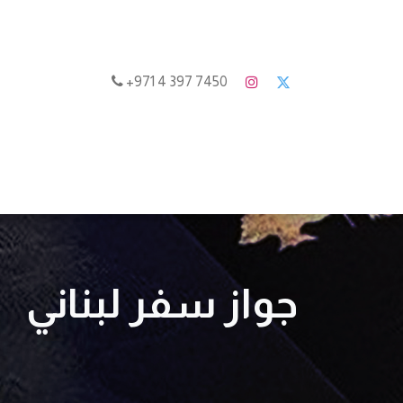
7450 397 4 971+
الرئيسية
من ن
جواز سفر لبناني